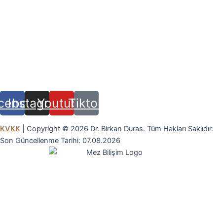
+90 (212) 219 35 59
info@drbirkanduras.com
Halaskargazi Mah. Vali Konağı Cad. Çımen Apt.
No:79 D:2 Şişli,İstanbul
cebook
Instagram
Youtube
Tiktok
KVKK
| Copyright © 2026 Dr. Birkan Duras. Tüm Hakları Saklıdır.
Son Güncellenme Tarihi: 07.08.2026