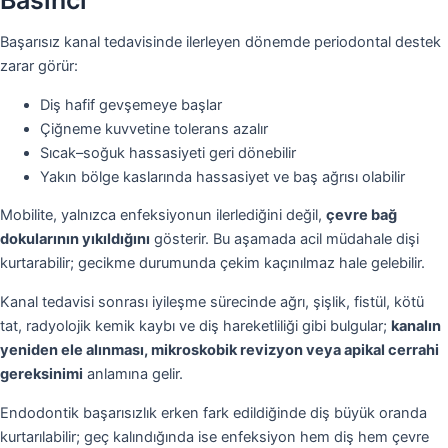
Başarısız kanal tedavisinde ilerleyen dönemde periodontal destek
zarar görür:
Diş hafif gevşemeye başlar
Çiğneme kuvvetine tolerans azalır
Sıcak–soğuk hassasiyeti geri dönebilir
Yakın bölge kaslarında hassasiyet ve baş ağrısı olabilir
Mobilite, yalnızca enfeksiyonun ilerlediğini değil,
çevre bağ
dokularının yıkıldığını
gösterir. Bu aşamada acil müdahale dişi
kurtarabilir; gecikme durumunda çekim kaçınılmaz hale gelebilir.
Kanal tedavisi sonrası iyileşme sürecinde ağrı, şişlik, fistül, kötü
tat, radyolojik kemik kaybı ve diş hareketliliği gibi bulgular;
kanalın
yeniden ele alınması, mikroskobik revizyon veya apikal cerrahi
gereksinimi
anlamına gelir.
Endodontik başarısızlık erken fark edildiğinde diş büyük oranda
kurtarılabilir; geç kalındığında ise enfeksiyon hem diş hem çevre