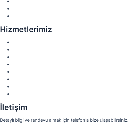
Bonding Uygulamaları
İnvisalign – Telsiz Ortodonti
All on Four / All on Six
Hizmetlerimiz
Sinüs Lifting
İmplant Tedavisi
Laminate Veneer
Diş Eti Kanaması
Porselen Kaplama
Ortodonti Tedavisi
Gömülü Diş Tedavisi
Kemik Grefti Uygulamaları
İletişim
Detaylı bilgi ve randevu almak için telefonla bize ulaşabilirsiniz.
+90 (539) 353 79 00