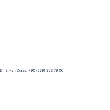
Für Ihre Fragen vereinbaren Sie bitte einen
Termin.
Dr. Birkan Duras: +90 (539) 353 79 00