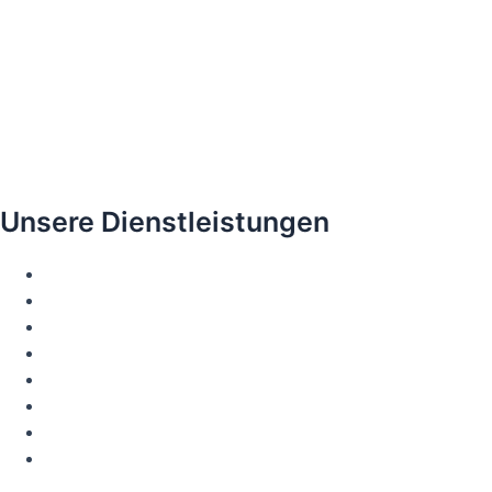
Unsere Dienstleistungen
Smile-Design
Zahnaufhellung
Zahnfleischästhetik
Laminate Veneers
Zirkon-Kronen
Bonding-Anwendungen
Invisalign
All on Four / All on Six