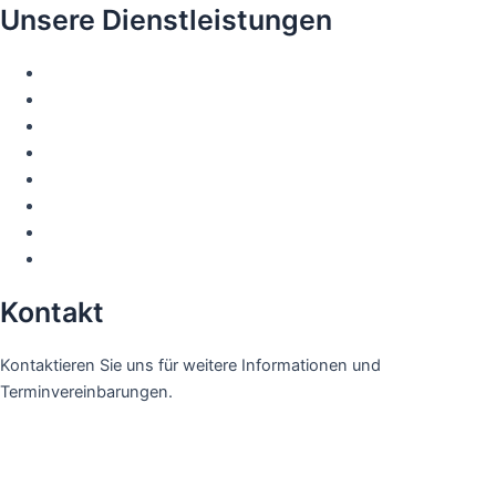
Unsere Dienstleistungen
Sinuslift
Implantatbehandlung
Laminate Veneers
Zahnfleischbluten-Behandlung
Porzellanveneers
Kieferorthopädische Behandlung
Retinierte Zahnbehandlung
Knochenaufbau
Kontakt
Kontaktieren Sie uns für weitere Informationen und
Terminvereinbarungen.
+90 (539) 353 79 00
info@drbirkanduras.com