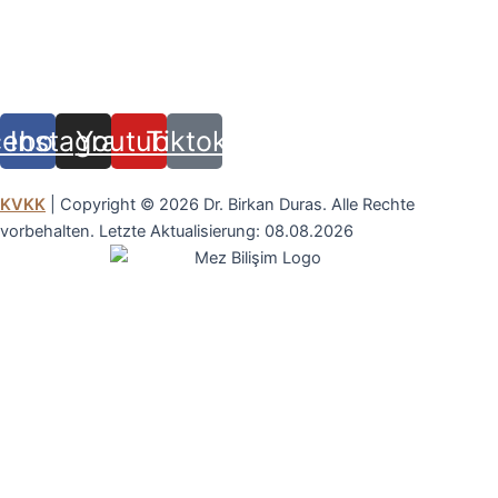
Halaskargazi Mah. Vali Konağı Cad. Çımen Apt.
No:79 D:2 Şişli,İstanbul
cebook
Instagram
Youtube
Tiktok
KVKK
| Copyright © 2026 Dr. Birkan Duras. Alle Rechte
vorbehalten. Letzte Aktualisierung: 08.08.2026