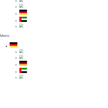
Türkçe
English
Deutsch
العربية
Français
Menu
Deutsch
Türkçe
English
Deutsch
العربية
Français