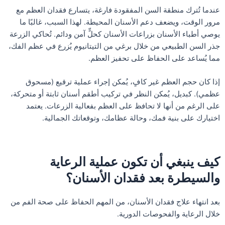
عندما تُترك منطقة السن المفقودة فارغة، يتسارع فقدان العظم مع
مرور الوقت، ويضعف دعم الأسنان المحيطة. لهذا السبب، غالبًا ما
يوصي أطباء الأسنان بزراعات الأسنان كحلٍّ آمن ودائم. تُحاكي الزرعة
جذر السن الطبيعي من خلال برغي من التيتانيوم يُزرع في عظم الفك،
مما يُساعد على الحفاظ على تحفيز العظم.
إذا كان حجم العظم غير كافٍ، يُمكن إجراء عملية ترقيع (مسحوق
عظمي). كبديل، يُمكن النظر في تركيب أطقم أسنان ثابتة أو متحركة،
على الرغم من أنها لا تحافظ على العظم بفعالية الزرعات. يعتمد
اختيارك على بنية فمك، وحالة عظامك، وتوقعاتك الجمالية.
كيف ينبغي أن تكون عملية الرعاية
والسيطرة بعد فقدان الأسنان؟
بعد انتهاء علاج فقدان الأسنان، من المهم الحفاظ على صحة الفم من
خلال الرعاية والفحوصات الدورية.