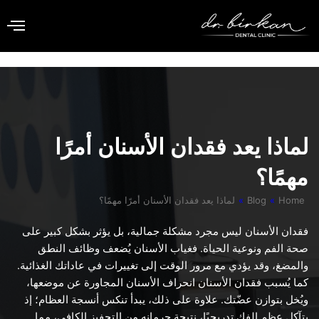
خطي
لى
لمحتوى
بواسطة
Dr. Birkan Duras
/
مايو 21, 2025
لماذا يعد فقدان الأسنان أمرًا
مهمًا؟
Home
»
Blog
»
لماذا يعد فقدان الأسنان أمرًا مهمًا؟
فقدان الأسنان ليس مجرد مشكلة جمالية، بل يؤثر بشكل كبير على
صحة الفم ونوعية الحياة. فغياب الأسنان يُضعف وظائف النطق
والمضغ، وقد يؤدي مع مرور الوقت إلى تغييرات في عاداتك الغذائية.
كما يُسبب فقدان الأسنان انحراف الأسنان المجاورة عن موضعها،
ويُخل بتوازن عضّتك. علاوة على ذلك، يبدأ تنكس أنسجة العظام؛ إذ
يتآكل عظم الفك تدريجيًا، نتيجة حرمانه من التحفيز الكافي، مما