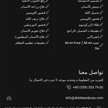
تصميم الابتسامة
رفع الجيوب الأنفية
تبييض الأسنان
علاج زراعة الأسنان
تجميل اللثة
قشور اللومينير
قشور اللومينير
علاج نزيف اللثة
طلاء الزركونيوم
قشور البورسلين
تطبيقات التجميل بالراتنج
علاج تقويم الأسنان
إنفيزالاين
علاج الأسنان المطمورة
تقنية All on Four / All on
تطبيقات تطعيم العظام
Six
تواصل معنا
للمزيد من المعلومات وتحديد موعد، لا تتردد في الاتصال بنا.
+90 (539) 353 79 00
info@drbirkanduras.com