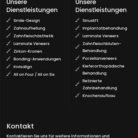
Unsere
Unsere
Dienstleistungen
Dienstleistungen
Smile-Design
Sinuslift
Zahnaufhellung
Implantatbehandlung
Zahnfleischästhetik
Laminate Veneers
Laminate Veneers
Zahnfleischbluten-
Behandlung
Zirkon-Kronen
Porzellanveneers
Bonding-Anwendungen
Kieferorthopädische
Invisalign
Behandlung
All on Four / All on Six
Retinierte
Zahnbehandlung
Knochenaufbau
Kontakt
Kontaktieren Sie uns für weitere Informationen und