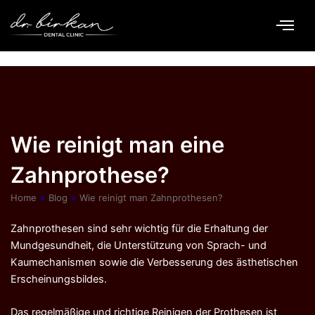
Zum
Inhalt
springen
Von
Dr. Birkan Duras
/
September 28, 2025
Wie reinigt man eine
Zahnprothese?
Home
»
Blog
»
Wie reinigt man Zahnprothesen?
Zahnprothesen sind sehr wichtig für die Erhaltung der
Mundgesundheit, die Unterstützung von Sprach- und
Kaumechanismen sowie die Verbesserung des ästhetischen
Erscheinungsbildes.
Das regelmäßige und richtige Reinigen der Prothesen ist