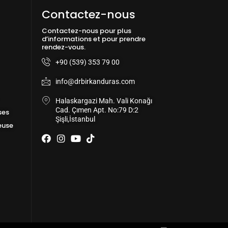
Contactez-nous
Contactez-nous pour plus
d’informations et pour prendre
rendez-vous.
+90 (539) 353 79 00
info@drbirkanduras.com
Halaskargazi Mah. Vali Konağı
Cad. Çımen Apt. No:79 D:2
ses
Şişli,İstanbul
euse
F
I
Y
T
a
n
o
i
c
s
u
k
e
t
t
t
b
a
u
o
o
g
b
k
o
r
e
k
a
m