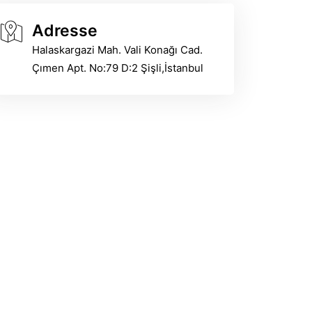
Adresse
Halaskargazi Mah. Vali Konağı Cad.
Çımen Apt. No:79 D:2 Şişli,İstanbul