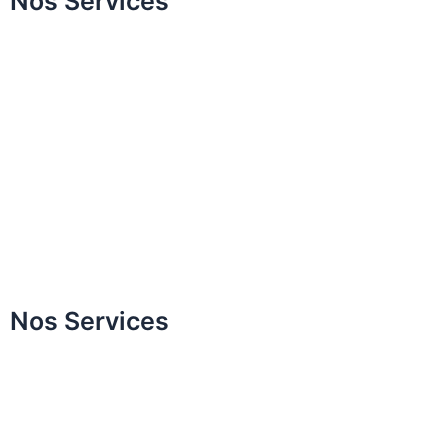
Nos Services
Design du sourire
Blanchiment des dents
Esthétique gingivale
Facettes en céramique
Revêtement en zirconium
Applications de bonding
Invisalign
All on Four / All on Six
Nos Services
Élévation sinusienne
Traitement implantaire
Facettes en céramique
Saignement des gencives