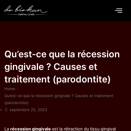
Aller
au
contenu
Qu’est-ce que la récession
gingivale ? Causes et
traitement (parodontite)
Home
»
Qu’est-ce que la récession gingivale ? Causes et traitement
(parodontite)
septembre 25, 2023
La
récession gingivale
est la rétraction du tissu gingival