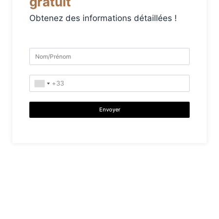
gratuit
Obtenez des informations détaillées !
Envoyer
Pour vos questions, veuillez prendre
rendez-vous.
Dr. Birkan Duras: +90 (539) 353 79 00