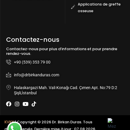
Applications de greffe
osseuse
Contactez-nous
Contactez-nous pour plus d’informations et pour prendre
rendez-vous.
+90 (539) 353 79 00
info@drbirkanduras.com
Halaskargazi Mah. Vali Konağı Cad. Çımen Apt. No:79 D:2
Şişli,İstanbul
F
I
Y
T
a
n
o
i
c
s
u
k
e
t
t
t
KVKK
| Copyright © 2026 Dr. Birkan Duras. Tous
b
a
u
o
droits réservés. Dernière mise à jour : 07.08.2026
o
g
b
k