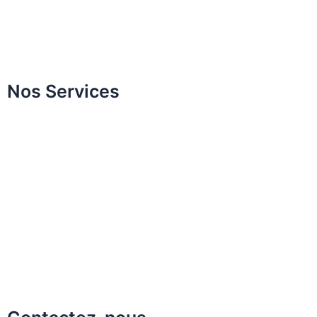
Invisalign
All on Four / All on Six
Nos Services
Élévation sinusienne
Traitement implantaire
Facettes en céramique
Saignement des gencives
Facettes en porcelaine
Traitement orthodontique
Traitement des dents incluses
Applications de greffe osseuse