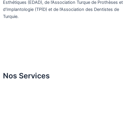
Esthétiques (EDAD), de l’Association Turque de Prothèses et
d’Implantologie (TPİD) et de l’Association des Dentistes de
Turquie.
Nos Services
Design du sourire
Blanchiment des dents
Esthétique gingivale
Facettes en céramique
Revêtement en zirconium
Applications de bonding