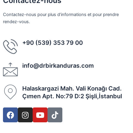
Contactez-nous
Contactez-nous pour plus d’informations et pour prendre
rendez-vous.
+90 (539) 353 79 00
info@drbirkanduras.com
Halaskargazi Mah. Vali Konağı Cad.
Çımen Apt. No:79 D:2 Şişli,İstanbul
F
I
Y
T
a
n
o
i
c
s
u
k