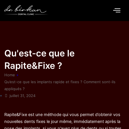
Aller
au
contenu
Qu'est-ce que le
Rapite&Fixe ?
Home
»
Qu’est-ce que les implants rapide et fixes ? Comment sont-ils
appliqués ?
juillet 31, 2024
Rapite&Fixe est une méthode qui vous permet d’obtenir vos
nouvelles dents fixes le jour même, immédiatement après la
pose des implants, si vous n’avez plus de dents ou si toutes