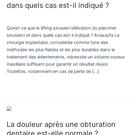
sinusien
dans quels cas est-il indiqué ?
(élévation
du
Blog
/
Dr. Birkan Duras
plancher
Qu’est-ce que le lifting sinusien (élévation du plancher
sinusien)
sinusien) et dans quels cas est-il indiqué ? Anasayfa La
et
chirurgie implantaire, considérée comme l’une des
dans
méthodes les plus fiables et les plus durables dans le
quels
traitement des édentements, nécessite un volume osseux
cas
maxillaire suffisant pour garantir un résultat réussi.
est-
Toutefois, notamment en cas de perte de […]
il
indiqué
Lire la suite »
?
La
douleur
La douleur après une obturation
après
une
dentaire est-elle normale ?