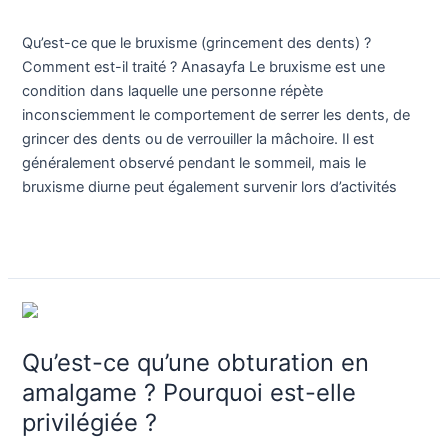
des
Blog
/
Dr. Birkan Duras
dents)
Qu’est-ce que le bruxisme (grincement des dents) ?
?
Comment est-il traité ? Anasayfa Le bruxisme est une
Comment
condition dans laquelle une personne répète
est-
inconsciemment le comportement de serrer les dents, de
il
grincer des dents ou de verrouiller la mâchoire. Il est
traité
généralement observé pendant le sommeil, mais le
?
bruxisme diurne peut également survenir lors d’activités
Lire la suite »
Qu’est-
ce
Qu’est-ce qu’une obturation en
qu’une
obturation
amalgame ? Pourquoi est-elle
en
privilégiée ?
amalgame