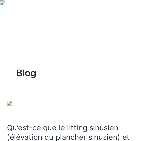
Aller
au
contenu
Blog
Qu’est-
ce
que
Qu’est-ce que le lifting sinusien
le
lifting
(élévation du plancher sinusien) et