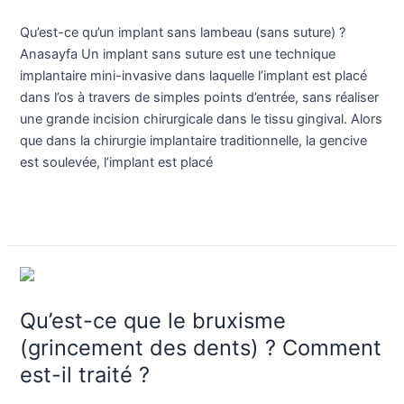
incision
(sans
Qu’est-ce qu’un implant sans lambeau (sans suture) ?
lambeau)
Anasayfa Un implant sans suture est une technique
?
implantaire mini-invasive dans laquelle l’implant est placé
dans l’os à travers de simples points d’entrée, sans réaliser
une grande incision chirurgicale dans le tissu gingival. Alors
que dans la chirurgie implantaire traditionnelle, la gencive
est soulevée, l’implant est placé
Lire la suite »
Qu’est-
ce
Qu’est-ce que le bruxisme
que
le
(grincement des dents) ? Comment
bruxisme
est-il traité ?
(grincement