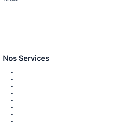
Nos Services
Design du sourire
Blanchiment des dents
Esthétique gingivale
Facettes en céramique
Revêtement en zirconium
Applications de bonding
Invisalign
All on Four / All on Six