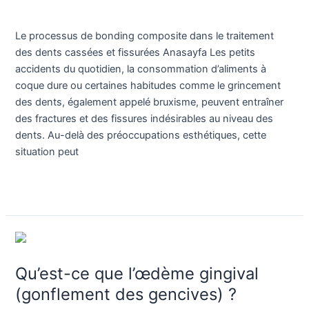
le
Blog
/
Dr. Birkan Duras
traitement
Le processus de bonding composite dans le traitement
des
des dents cassées et fissurées Anasayfa Les petits
dents
accidents du quotidien, la consommation d’aliments à
cassées
coque dure ou certaines habitudes comme le grincement
et
des dents, également appelé bruxisme, peuvent entraîner
fissurées
des fractures et des fissures indésirables au niveau des
dents. Au-delà des préoccupations esthétiques, cette
situation peut
Lire la suite »
Qu’est-
ce
Qu’est-ce que l’œdème gingival
que
l’œdème
(gonflement des gencives) ?
gingival