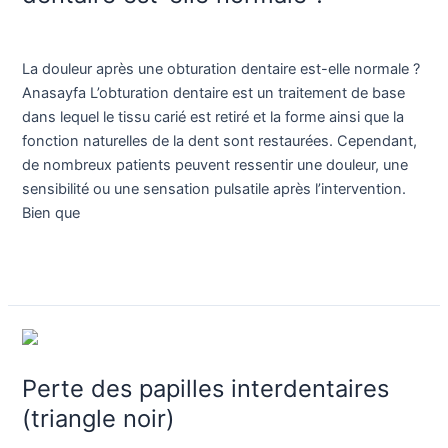
obturation
Blog
/
Dr. Birkan Duras
dentaire
est-
La douleur après une obturation dentaire est-elle normale ?
elle
Anasayfa L’obturation dentaire est un traitement de base
normale
dans lequel le tissu carié est retiré et la forme ainsi que la
?
fonction naturelles de la dent sont restaurées. Cependant,
de nombreux patients peuvent ressentir une douleur, une
sensibilité ou une sensation pulsatile après l’intervention.
Bien que
Lire la suite »
Perte
des
Perte des papilles interdentaires
papilles
interdentaires
(triangle noir)
(triangle