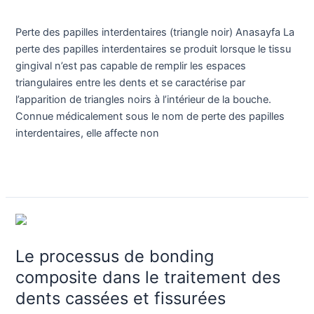
Blog
/
Dr. Birkan Duras
noir)
Perte des papilles interdentaires (triangle noir) Anasayfa La
perte des papilles interdentaires se produit lorsque le tissu
gingival n’est pas capable de remplir les espaces
triangulaires entre les dents et se caractérise par
l’apparition de triangles noirs à l’intérieur de la bouche.
Connue médicalement sous le nom de perte des papilles
interdentaires, elle affecte non
Lire la suite »
Le
processus
Le processus de bonding
de
bonding
composite dans le traitement des
composite
dents cassées et fissurées
dans