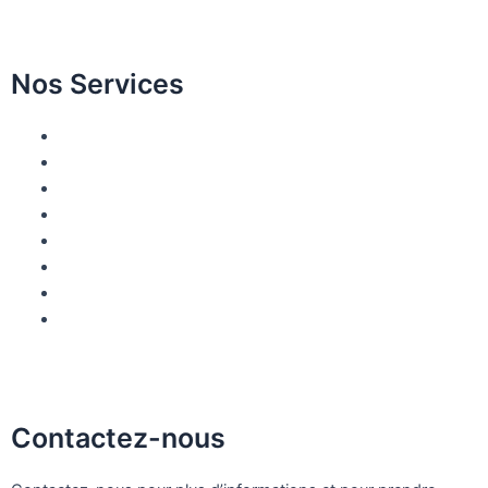
Nos Services
Élévation sinusienne
Traitement implantaire
Facettes en céramique
Saignement des gencives
Facettes en porcelaine
Traitement orthodontique
Traitement des dents incluses
Applications de greffe osseuse
Contactez-nous