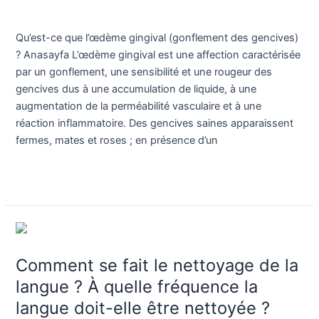
Blog
/
Dr. Birkan Duras
(gonflement
des
Qu’est-ce que l’œdème gingival (gonflement des gencives)
gencives)
? Anasayfa L’œdème gingival est une affection caractérisée
?
par un gonflement, une sensibilité et une rougeur des
gencives dus à une accumulation de liquide, à une
augmentation de la perméabilité vasculaire et à une
réaction inflammatoire. Des gencives saines apparaissent
fermes, mates et roses ; en présence d’un
Lire la suite »
Comment
se
Comment se fait le nettoyage de la
fait
le
langue ? À quelle fréquence la
nettoyage
langue doit-elle être nettoyée ?
de