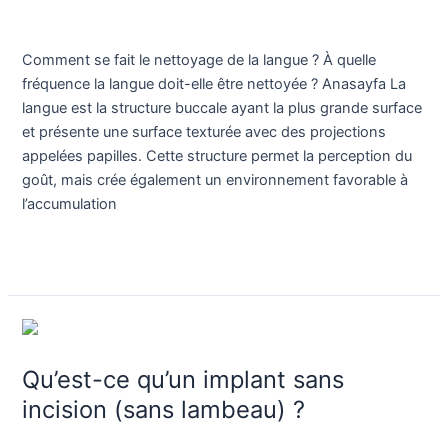
la
Blog
/
Dr. Birkan Duras
langue
Comment se fait le nettoyage de la langue ? À quelle
?
fréquence la langue doit-elle être nettoyée ? Anasayfa La
À
langue est la structure buccale ayant la plus grande surface
quelle
et présente une surface texturée avec des projections
fréquence
appelées papilles. Cette structure permet la perception du
la
goût, mais crée également un environnement favorable à
langue
l’accumulation
doit-
elle
Lire la suite »
être
nettoyée
?
Qu’est-
ce
Qu’est-ce qu’un implant sans
qu’un
implant
incision (sans lambeau) ?
sans
Blog
/
Dr. Birkan Duras