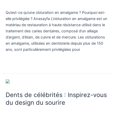
?
Blog
/
Dr. Birkan Duras
Pourquoi
Qu’est-ce qu’une obturation en amalgame ? Pourquoi est-
est-
elle privilégiée ? Anasayfa L’obturation en amalgame est un
elle
matériau de restauration à haute résistance utilisé dans le
privilégiée
traitement des caries dentaires, composé d’un alliage
?
d’argent, d’étain, de cuivre et de mercure. Les obturations
en amalgame, utilisées en dentisterie depuis plus de 150
ans, sont particulièrement privilégiées pour
Lire la suite »
Dents
de
Dents de célébrités : Inspirez-vous
célébrités
:
du design du sourire
Inspirez-
Blog
/
Dr. Birkan Duras
vous