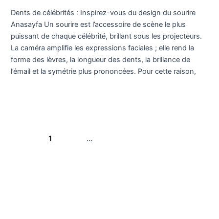
du
Dents de célébrités : Inspirez-vous du design du sourire
design
Anasayfa Un sourire est l’accessoire de scène le plus
du
puissant de chaque célébrité, brillant sous les projecteurs.
sourire
La caméra amplifie les expressions faciales ; elle rend la
forme des lèvres, la longueur des dents, la brillance de
l’émail et la symétrie plus prononcées. Pour cette raison,
Lire la suite »
1
2
…
6
Suivant
→